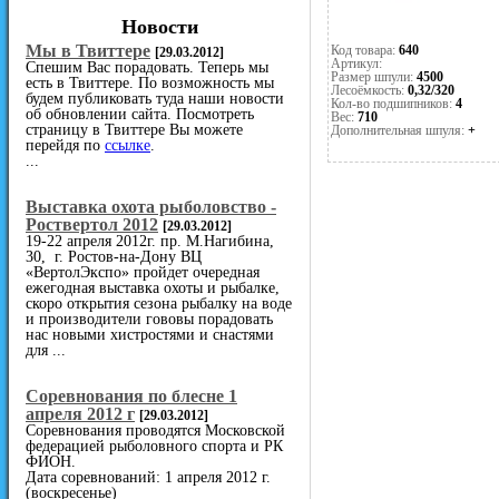
Новости
Мы в Твиттере
Код товара:
640
[29.03.2012]
Артикул:
Спешим Вас порадовать. Теперь мы
Размер шпули:
4500
есть в Твиттере. По возможность мы
Лесоёмкость:
0,32/320
будем публиковать туда наши новости
Кол-во подшипников:
4
об обновлении сайта. Посмотреть
Вес:
710
страницу в Твиттере Вы можете
Дополнительная шпуля:
+
перейдя по
ссылке
.
...
Выставка охота рыболовство -
Роствертол 2012
[29.03.2012]
19-22 апреля 2012г. пр. М.Нагибина,
30, г. Ростов-на-Дону ВЦ
«ВертолЭкспо» пройдет очередная
ежегодная выставка охоты и рыбалке,
скоро открытия сезона рыбалку на воде
и производители гововы порадовать
нас новыми хистростями и снастями
для ...
Cоревнования по блесне 1
апреля 2012 г
[29.03.2012]
Соревнования проводятся Московской
федерацией рыболовного спорта и РК
ФИОН.
Дата соревнований: 1 апреля 2012 г.
(воскресенье)