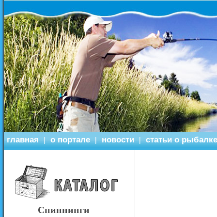
главная
о портале
новости
статьи о рыбалк
|
|
|
Спиннинги