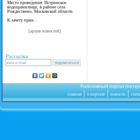
Место проведения: Истринское
водохранилище, в районе села
Рождествено, Московской области.
К зачету прин...
[архив новостей]
Рассылка
Рыболовный портал (инте
|
|
|
главная
о портале
новости
стат